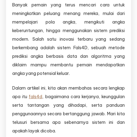
Banyak pemain yang terus mencari cara untuk
meningkatkan peluang menang mereka, mulai dari
mempelajari pola angka, mengikuti angka
keberuntungan, hingga menggunakan sistem prediksi
modern. Salah satu inovasi terbaru yang sedang
berkembang adalah sistem Fals4D, sebuah metode
prediksi angka berbasis data dan algoritma yang
diklaim mampu membantu pemain mendapatkan
angka yang potensial keluar.
Dalam artikel ini, kita akan membahas secara lengkap
apa itu
fals4d
, bagaimana cara kerjanya, keunggulan
serta tantangan yang dihadapi, serta panduan
penggunaannya secara bertanggung jawab. Mari kita
telusuri bersama apa sebenarnya sistem ini dan
apakah layak dicoba.