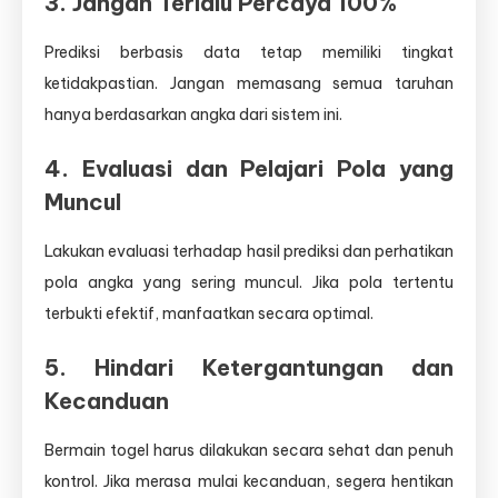
3. Jangan Terlalu Percaya 100%
Prediksi berbasis data tetap memiliki tingkat
ketidakpastian. Jangan memasang semua taruhan
hanya berdasarkan angka dari sistem ini.
4. Evaluasi dan Pelajari Pola yang
Muncul
Lakukan evaluasi terhadap hasil prediksi dan perhatikan
pola angka yang sering muncul. Jika pola tertentu
terbukti efektif, manfaatkan secara optimal.
5. Hindari Ketergantungan dan
Kecanduan
Bermain togel harus dilakukan secara sehat dan penuh
kontrol. Jika merasa mulai kecanduan, segera hentikan