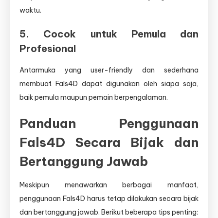
waktu.
5. Cocok untuk Pemula dan
Profesional
Antarmuka yang user-friendly dan sederhana
membuat Fals4D dapat digunakan oleh siapa saja,
baik pemula maupun pemain berpengalaman.
Panduan Penggunaan
Fals4D Secara Bijak dan
Bertanggung Jawab
Meskipun menawarkan berbagai manfaat,
penggunaan Fals4D harus tetap dilakukan secara bijak
dan bertanggung jawab. Berikut beberapa tips penting: