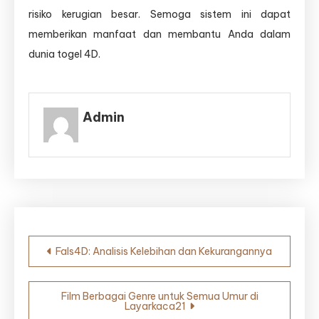
risiko kerugian besar. Semoga sistem ini dapat
memberikan manfaat dan membantu Anda dalam
dunia togel 4D.
Admin
Post
Fals4D: Analisis Kelebihan dan Kekurangannya
navigation
Film Berbagai Genre untuk Semua Umur di
Layarkaca21