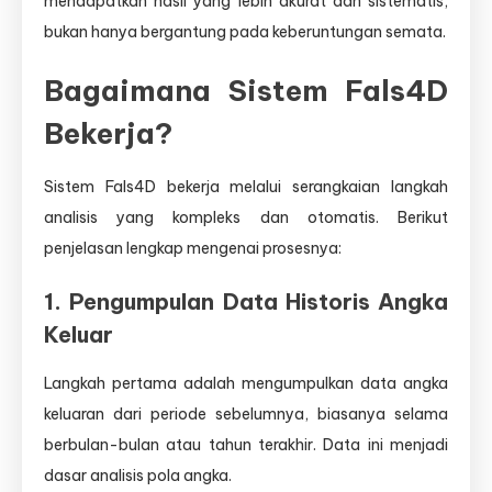
mendapatkan hasil yang lebih akurat dan sistematis,
bukan hanya bergantung pada keberuntungan semata.
Bagaimana Sistem Fals4D
Bekerja?
Sistem Fals4D bekerja melalui serangkaian langkah
analisis yang kompleks dan otomatis. Berikut
penjelasan lengkap mengenai prosesnya:
1. Pengumpulan Data Historis Angka
Keluar
Langkah pertama adalah mengumpulkan data angka
keluaran dari periode sebelumnya, biasanya selama
berbulan-bulan atau tahun terakhir. Data ini menjadi
dasar analisis pola angka.