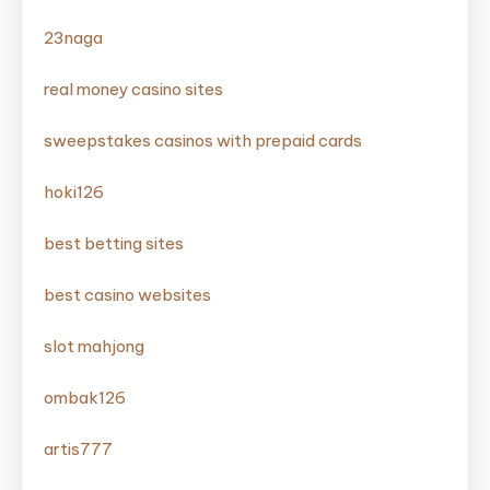
23naga
real money casino sites
sweepstakes casinos with prepaid cards
hoki126
best betting sites
best casino websites
slot mahjong
ombak126
artis777