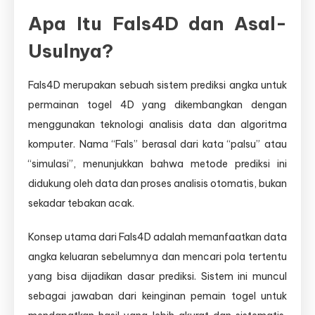
Apa Itu Fals4D dan Asal-
Usulnya?
Fals4D merupakan sebuah sistem prediksi angka untuk
permainan togel 4D yang dikembangkan dengan
menggunakan teknologi analisis data dan algoritma
komputer. Nama “Fals” berasal dari kata “palsu” atau
“simulasi”, menunjukkan bahwa metode prediksi ini
didukung oleh data dan proses analisis otomatis, bukan
sekadar tebakan acak.
Konsep utama dari Fals4D adalah memanfaatkan data
angka keluaran sebelumnya dan mencari pola tertentu
yang bisa dijadikan dasar prediksi. Sistem ini muncul
sebagai jawaban dari keinginan pemain togel untuk