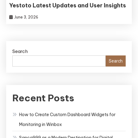
Yestoto Latest Updates and User Insights
June 3, 2026
Search
Search
Recent Posts
How to Create Custom Dashboard Widgets for
Monitoring in Winbox
Sanca999 as a Modern Destination for Digital