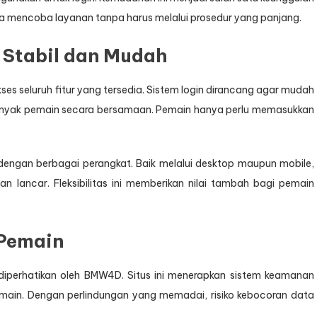
a mencoba layanan tanpa harus melalui prosedur yang panjang.
Stabil dan Mudah
 seluruh fitur yang tersedia. Sistem login dirancang agar mudah
 banyak pemain secara bersamaan. Pemain hanya perlu memasukkan
 dengan berbagai perangkat. Baik melalui desktop maupun mobile,
lancar. Fleksibilitas ini memberikan nilai tambah bagi pemain
Pemain
iperhatikan oleh BMW4D. Situs ini menerapkan sistem keamanan
pemain. Dengan perlindungan yang memadai, risiko kebocoran data