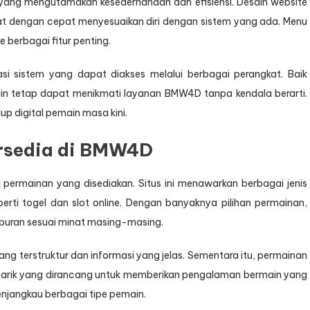
yang mengutamakan kesederhanaan dan efisiensi. Desain website
t dengan cepat menyesuaikan diri dengan sistem yang ada. Menu
berbagai fitur penting.
sasi sistem yang dapat diakses melalui berbagai perangkat. Baik
 tetap dapat menikmati layanan BMW4D tanpa kendala berarti.
 digital pemain masa kini.
rsedia di BMW4D
permainan yang disediakan. Situs ini menawarkan berbagai jenis
perti togel dan slot online. Dengan banyaknya pilihan permainan,
 hiburan sesuai minat masing-masing.
ng terstruktur dan informasi yang jelas. Sementara itu, permainan
enarik yang dirancang untuk memberikan pengalaman bermain yang
njangkau berbagai tipe pemain.