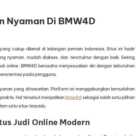
an Nyaman Di BMW4D
ang cukup dikenal di kalangan pemain Indonesia. Situs ini hadir
 nyaman, mudah diakses, dan terstruktur dengan baik. Seiring
udi online, BMW4D berusaha menyesuaikan diri dengan kebutuhan
berorientasi pada pengguna.
 layanan yang ditawarkan. Platform ini menggabungkan kemudahan
 praktis. Hal tersebut menjadikan
bmw4d
sebagai salah satu pilihan
lam satu situs terpadu.
us Judi Online Modern