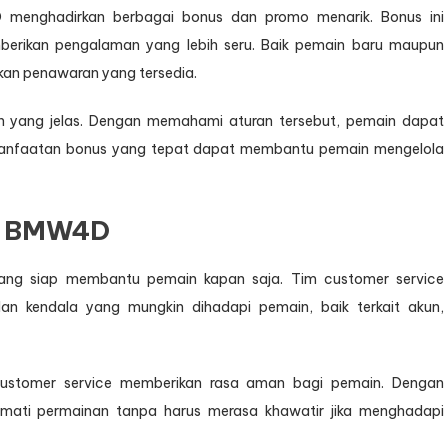
 menghadirkan berbagai bonus dan promo menarik. Bonus ini
berikan pengalaman yang lebih seru. Baik pemain baru maupun
an penawaran yang tersedia.
an yang jelas. Dengan memahami aturan tersebut, pemain dapat
manfaatan bonus yang tepat dapat membantu pemain mengelola
ce BMW4D
ang siap membantu pemain kapan saja. Tim customer service
n kendala yang mungkin dihadapi pemain, baik terkait akun,
 customer service memberikan rasa aman bagi pemain. Dengan
mati permainan tanpa harus merasa khawatir jika menghadapi