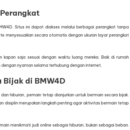
 Perangkat
W4D. Situs ini dapat diakses melalui berbagai perangkat tanpa
ite menyesuaikan secara otomatis dengan ukuran layar perangkat
ain kapan saja sesuai dengan waktu luang mereka. Baik di rumah
 dengan nyaman selama terhubung dengan internet.
a Bijak di BMW4D
 hiburan, pemain tetap dianjurkan untuk bermain secara bijak.
disiplin merupakan langkah penting agar aktivitas bermain tetap
n menikmati judi online sebagai hiburan, bukan sebagai beban.