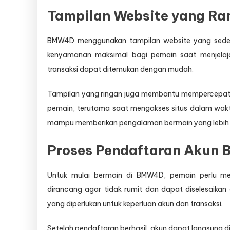
Tampilan Website yang R
BMW4D menggunakan tampilan website yang sederh
kenyamanan maksimal bagi pemain saat menjelajah
transaksi dapat ditemukan dengan mudah.
Tampilan yang ringan juga membantu mempercepat w
pemain, terutama saat mengakses situs dalam wa
mampu memberikan pengalaman bermain yang lebih 
Proses Pendaftaran Akun
Untuk mulai bermain di BMW4D, pemain perlu mel
dirancang agar tidak rumit dan dapat diselesaika
yang diperlukan untuk keperluan akun dan transaksi.
Setelah pendaftaran berhasil, akun dapat langsung d