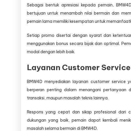
Sebagai bentuk apresiasi kepada pemain, BMW4D
bertujuan untuk menambah nilai bermain dan mem
pemain lama memiliki kesempatan untuk memanfaatk
Setiap promo disertai dengan syarat dan ketentu
menggunakan bonus secara bijak dan optimal. Pe
modal dengan lebih baik.
Layanan Customer Servi
BMW4D menyediakan layanan customer service y
berperan penting dalam menangani pertanyaan da
transaksi, maupun masalah teknis lainnya.
Respons yang cepat dan sikap profesional dari
dukungan yang baik, pemain dapat kembali menik
masalah selama bermain di BMW4D.