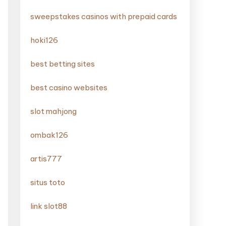
sweepstakes casinos with prepaid cards
hoki126
best betting sites
best casino websites
slot mahjong
ombak126
artis777
situs toto
link slot88