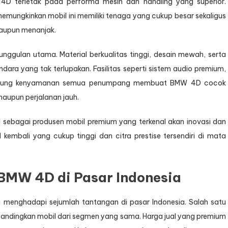
W 4D terletak pada performa mesin dan handling yang superior.
emungkinkan mobil ini memiliki tenaga yang cukup besar sekaligus
ataupun menanjak.
unggulan utama. Material berkualitas tinggi, desain mewah, serta
dara yang tak terlupakan. Fasilitas seperti sistem audio premium,
ndukung kenyamanan semua penumpang membuat BMW 4D cocok
aupun perjalanan jauh.
bal sebagai produsen mobil premium yang terkenal akan inovasi dan
l kembali yang cukup tinggi dan citra prestise tersendiri di mata
BMW 4D di Pasar Indonesia
 menghadapi sejumlah tantangan di pasar Indonesia. Salah satu
ibandingkan mobil dari segmen yang sama. Harga jual yang premium