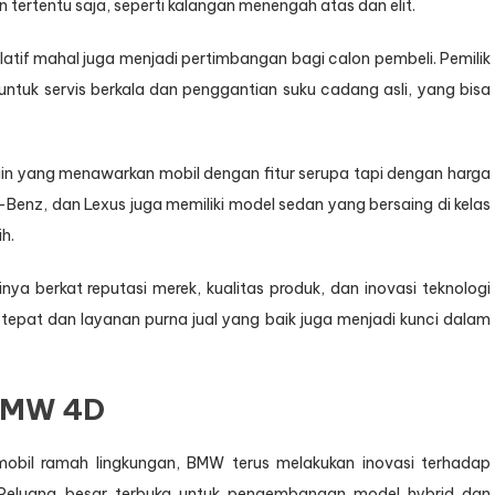
ertentu saja, seperti kalangan menengah atas dan elit.
latif mahal juga menjadi pertimbangan bagi calon pembeli. Pemilik
ntuk servis berkala dan penggantian suku cadang asli, yang bisa
ain yang menawarkan mobil dengan fitur serupa tapi dengan harga
-Benz, dan Lexus juga memiliki model sedan yang bersaing di kelas
h.
berkat reputasi merek, kualitas produk, dan inovasi teknologi
tepat dan layanan purna jual yang baik juga menjadi kunci dalam
 BMW 4D
mobil ramah lingkungan, BMW terus melakukan inovasi terhadap
Peluang besar terbuka untuk pengembangan model hybrid dan