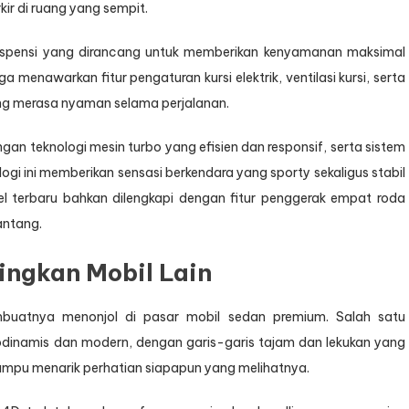
r di ruang yang sempit.
m suspensi yang dirancang untuk memberikan kenyamanan maksimal
a menawarkan fitur pengaturan kursi elektrik, ventilasi kursi, serta
g merasa nyaman selama perjalanan.
an teknologi mesin turbo yang efisien dan responsif, serta sistem
gi ini memberikan sensasi berkendara yang sporty sekaligus stabil
el terbaru bahkan dilengkapi dengan fitur penggerak empat roda
antang.
ngkan Mobil Lain
buatnya menonjol di pasar mobil sedan premium. Salah satu
odinamis dan modern, dengan garis-garis tajam dan lekukan yang
ampu menarik perhatian siapapun yang melihatnya.